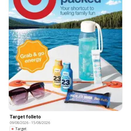
Target folleto
09/08/2026
-
15/08/2026
Target