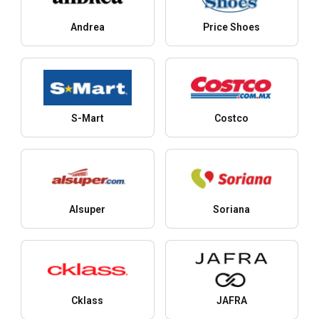
Andrea
Price Shoes
S-Mart
Costco
Alsuper
Soriana
Cklass
JAFRA