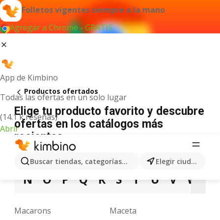
Folletos vigentes siempre a la mano
Agregar a Chrome - GRATIS
App de Kimbino
Productos ofertados
Todas las ofertas en un solo lugar
Elige tu producto favorito y descubre
(14.1 k reseñas)
ofertas en los catálogos más
Abrir
recientes
A
B
C
D
E
F
G
H
I
J
K
Buscar tiendas, categorías, productos...
Elegir ciudad
N
O
P
Q
R
S
T
U
V
W
X
Macarons
Maceta