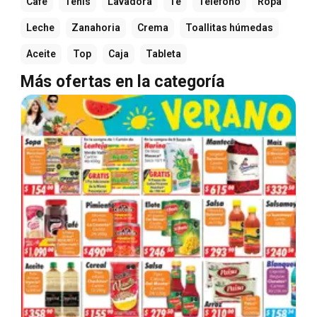
Café
Tenis
Lavadora
Té
Teléfono
Ropa
Leche
Zanahoria
Crema
Toallitas húmedas
Aceite
Top
Caja
Tableta
Más ofertas en la categoría