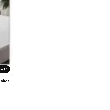
ina
16
sabor