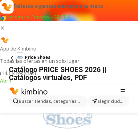
Folletos vigentes siempre a la mano
Agregar a Chrome - GRATIS
App de Kimbino
Price Shoes
Todas las ofertas en un solo lugar
Catálogo PRICE SHOES 2026 ||
(14.1 k reseñas)
Catálogos virtuales, PDF
Abrir
ANUNCIO
Buscar tiendas, categorías, productos...
Elegir ciudad