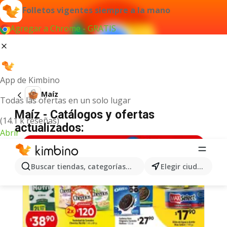
Folletos vigentes siempre a la mano
Agregar a Chrome - GRATIS
App de Kimbino
Maíz
Todas las ofertas en un solo lugar
Maíz - Catálogos y ofertas
(14.1 k reseñas)
actualizados:
Abrir
Buscar tiendas, categorías, productos...
Elegir ciudad