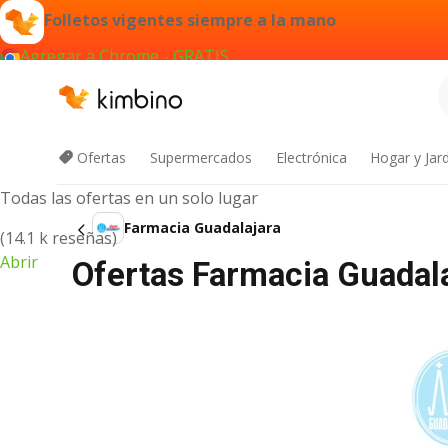
Folletos vigentes siempre a la mano
Agregar a Chrome - GRATIS
App de Kimbino
Ofertas
Supermercados
Electrónica
Hogar y Jar
Todas las ofertas en un solo lugar
Farmacia Guadalajara
(14.1 k reseñas)
Abrir
Ofertas Farmacia Guadala