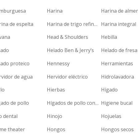
mburguesa
Harina
Harina de alme
ina de espelta
Harina de trigo refinada
Harina integral
vana
Head & Shoulders
Hebilla
lado
Helado Ben & Jerry’s
Helado de fresa
ado proteico
Hennessy
Herramientas
rvidor de agua
Hervidor eléctrico
Hidrolavadora
lo
Hierbas
Hígado
ado de pollo
Hígados de pollo congelados
Higiene bucal
o dental
Hinojo
Hojuelas
me theater
Hongos
Hongos secos