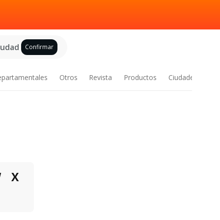
ciudad
Confirmar
epartamentales
Otros
Revista
Productos
Ciudades
W
X