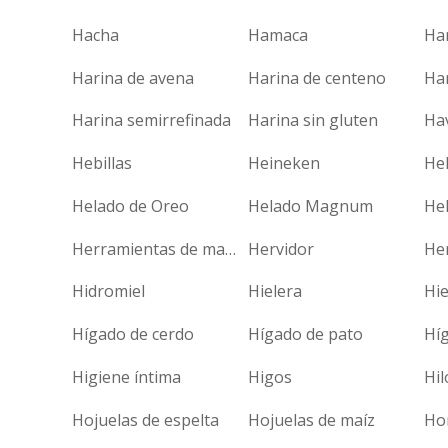
Hacha
Hamaca
Ha
Harina de avena
Harina de centeno
Har
Harina semirrefinada
Harina sin gluten
Ha
Hebillas
Heineken
He
Helado de Oreo
Helado Magnum
Hel
Herramientas de mano
Hervidor
He
Hidromiel
Hielera
Hie
Hígado de cerdo
Hígado de pato
Híg
Higiene íntima
Higos
Hil
Hojuelas de espelta
Hojuelas de maíz
Ho