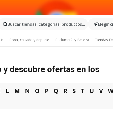
Buscar tiendas, categorías, productos...
Elegir 
dín
Ropa, calzado y deporte
Perfumería y Belleza
Tiendas D
o y descubre ofertas en los
K
L
M
N
O
P
Q
R
S
T
U
V