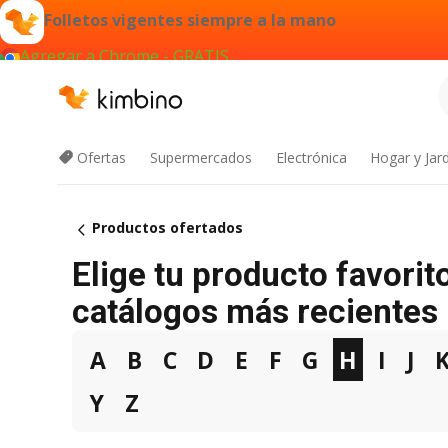
Folletos vigentes siempre a la mano
Agregar a Chrome - GRATIS
Ofertas
Supermercados
Electrónica
Hogar y Jar
Productos ofertados
Elige tu producto favorit
catálogos más recientes
A
B
C
D
E
F
G
H
I
J
Y
Z