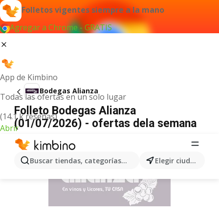
Folletos vigentes siempre a la mano
Agregar a Chrome - GRATIS
App de Kimbino
Bodegas Alianza
Todas las ofertas en un solo lugar
Folleto Bodegas Alianza
(14.1 k reseñas)
(01/07/2026) - ofertas dela semana
Abrir
ANUNCIO
Buscar tiendas, categorías, productos...
Elegir ciudad