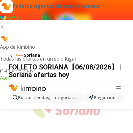
Folletos vigentes siempre a la mano
Agregar a Chrome - GRATIS
App de Kimbino
Soriana
Todas las ofertas en un solo lugar
FOLLETO SORIANA【06/08/2026】||
(14.1 k reseñas)
Soriana ofertas hoy
Abrir
ANUNCIO
Buscar tiendas, categorías, productos...
Elegir ciudad