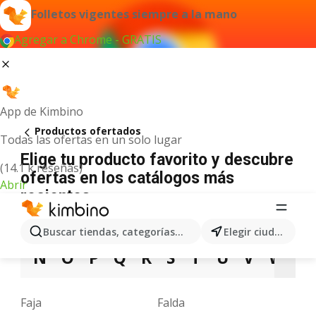
Folletos vigentes siempre a la mano
Agregar a Chrome - GRATIS
App de Kimbino
Productos ofertados
Todas las ofertas en un solo lugar
Elige tu producto favorito y descubre
(14.1 k reseñas)
ofertas en los catálogos más
Abrir
recientes
A
B
C
D
E
F
G
H
I
J
K
Buscar tiendas, categorías, productos...
Elegir ciudad
N
O
P
Q
R
S
T
U
V
W
X
Faja
Falda