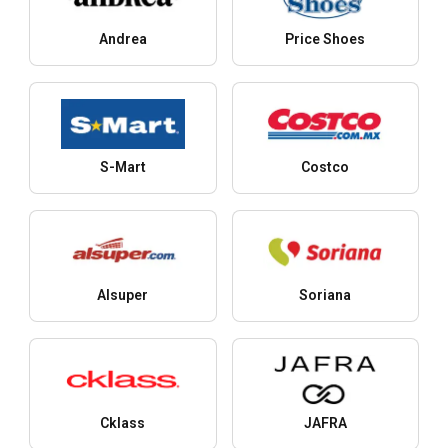
Andrea
Price Shoes
S-Mart
Costco
Alsuper
Soriana
Cklass
JAFRA