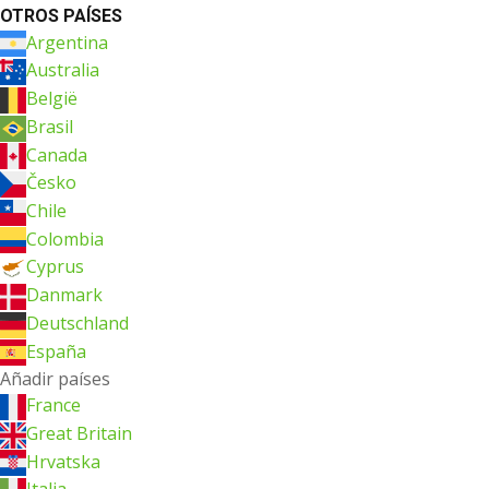
OTROS PAÍSES
Argentina
Australia
België
Brasil
Canada
Česko
Chile
Colombia
Cyprus
Danmark
Deutschland
España
Añadir países
France
Great Britain
Hrvatska