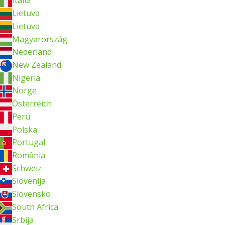
Italia
Lietuva
Lietuva
Magyarország
Nederland
New Zealand
Nigeria
Norge
Österreich
Perú
Polska
Portugal
România
Schweiz
Slovenija
Slovensko
South Africa
Srbija