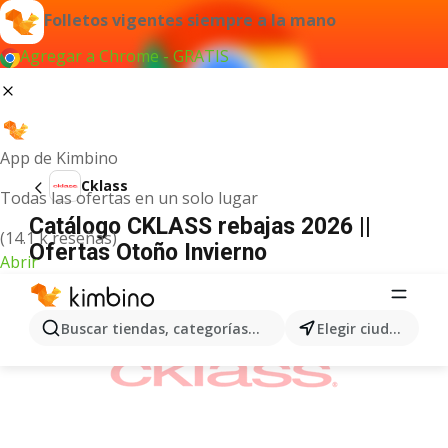
Folletos vigentes siempre a la mano
Agregar a Chrome - GRATIS
App de Kimbino
Cklass
Todas las ofertas en un solo lugar
Catálogo CKLASS rebajas 2026 ||
(14.1 k reseñas)
Ofertas Otoño Invierno
Abrir
ANUNCIO
Buscar tiendas, categorías, productos...
Elegir ciudad