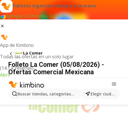
Folletos vigentes siempre a la mano
Agregar a Chrome - GRATIS
App de Kimbino
La Comer
Todas las ofertas en un solo lugar
Folleto La Comer (05/08/2026) -
(14.1 k reseñas)
Ofertas Comercial Mexicana
Abrir
ANUNCIO
Buscar tiendas, categorías, productos...
Elegir ciudad