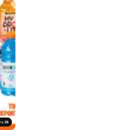
ina
26