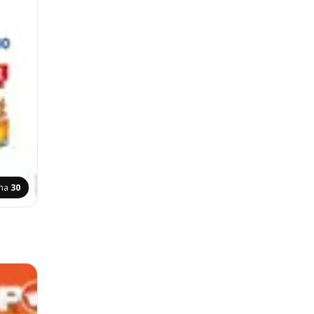
ina
30