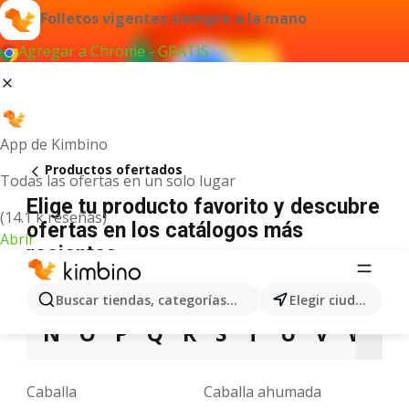
Folletos vigentes siempre a la mano
Agregar a Chrome - GRATIS
App de Kimbino
Productos ofertados
Todas las ofertas en un solo lugar
Elige tu producto favorito y descubre
(14.1 k reseñas)
ofertas en los catálogos más
Abrir
recientes
A
B
C
D
E
F
G
H
I
J
K
Buscar tiendas, categorías, productos...
Elegir ciudad
N
O
P
Q
R
S
T
U
V
W
X
Caballa
Caballa ahumada