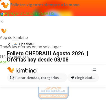
Folletos vigentes siempre a la mano
Agregar a Chrome - GRATIS
App de Kimbino
Chedraui
Todas las ofertas en un solo lugar
Folleto CHEDRAUI Agosto 2026 ||
(14.1 k reseñas)
Ofertas hoy desde 03/08
Abrir
ANUNCIO
Buscar tiendas, categorías, productos...
Elegir ciudad