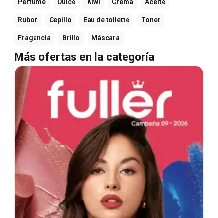
Perfume
Dulce
Kiwi
Crema
Aceite
Rubor
Cepillo
Eau de toilette
Toner
Fragancia
Brillo
Máscara
Más ofertas en la categoría