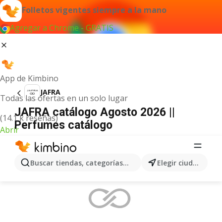
Folletos vigentes siempre a la mano
Agregar a Chrome - GRATIS
App de Kimbino
JAFRA
Todas las ofertas en un solo lugar
JAFRA catálogo Agosto 2026 ||
(14.1 k reseñas)
Perfumes catálogo
Abrir
ANUNCIO
Buscar tiendas, categorías, productos...
Elegir ciudad