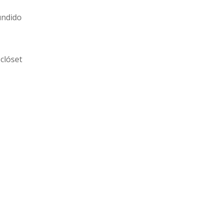
undido
clóset