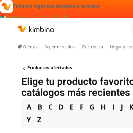
Folletos vigentes siempre a la mano
Agregar a Chrome - GRATIS
Ofertas
Supermercados
Electrónica
Hogar y Jar
Productos ofertados
Elige tu producto favorit
catálogos más recientes
A
B
C
D
E
F
G
H
I
J
Y
Z