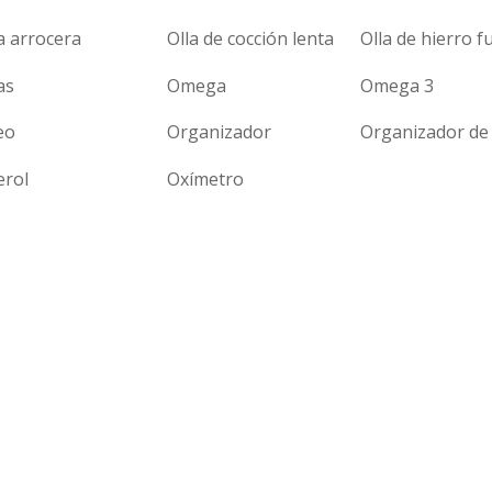
a arrocera
Olla de cocción lenta
Olla de hierro f
as
Omega
Omega 3
eo
Organizador
Organizador de 
erol
Oxímetro