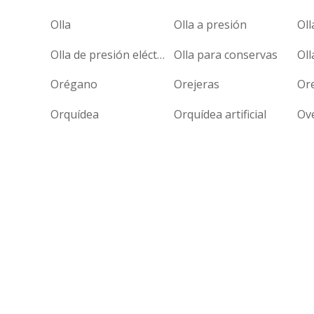
Olla
Olla a presión
Oll
Olla de presión eléctrica
Olla para conservas
Oll
Orégano
Orejeras
Or
Orquídea
Orquídea artificial
Ov