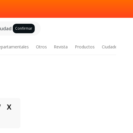
ciudad
Confirmar
epartamentales
Otros
Revista
Productos
Ciudades
W
X