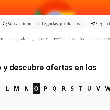
Buscar tiendas, categorías, productos...
Elegir 
dín
Ropa, calzado y deporte
Perfumería y Belleza
Tiendas D
o y descubre ofertas en los
K
L
M
N
O
P
Q
R
S
T
U
V