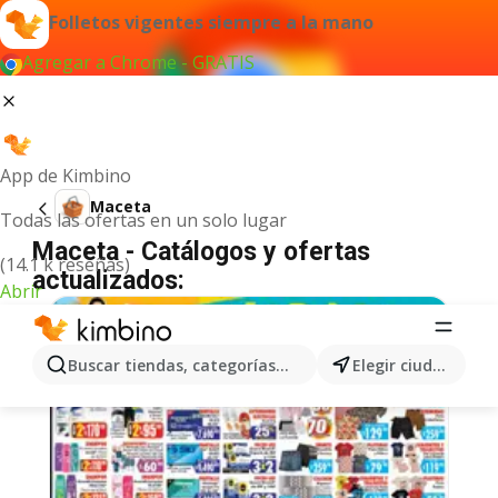
Folletos vigentes siempre a la mano
Agregar a Chrome - GRATIS
App de Kimbino
Maceta
Todas las ofertas en un solo lugar
Maceta - Catálogos y ofertas
(14.1 k reseñas)
actualizados:
Abrir
Buscar tiendas, categorías, productos...
Elegir ciudad