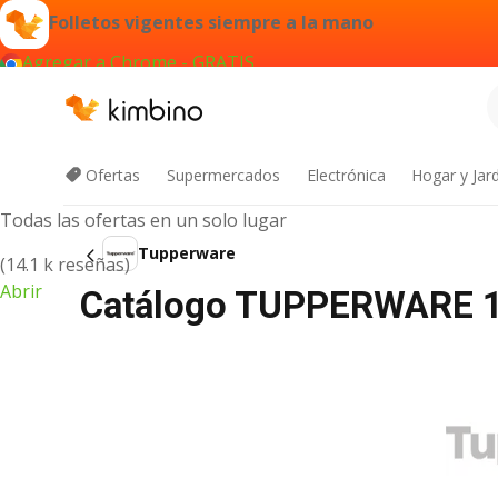
Folletos vigentes siempre a la mano
Agregar a Chrome - GRATIS
App de Kimbino
Ofertas
Supermercados
Electrónica
Hogar y Jar
Todas las ofertas en un solo lugar
Tupperware
(14.1 k reseñas)
Abrir
Catálogo TUPPERWARE 13