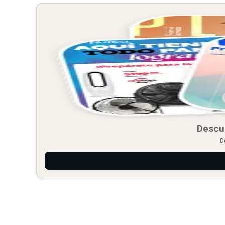
Descu
D