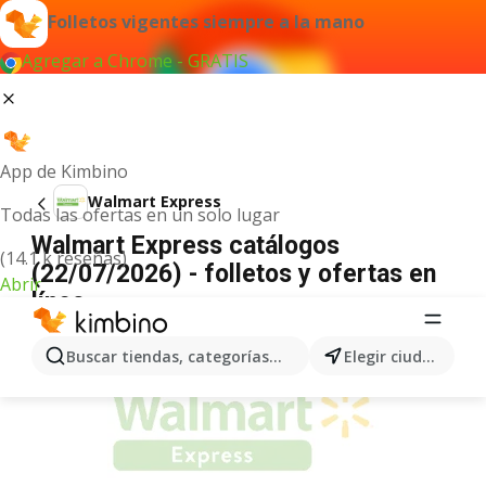
Folletos vigentes siempre a la mano
Agregar a Chrome - GRATIS
App de Kimbino
Walmart Express
Todas las ofertas en un solo lugar
Walmart Express catálogos
(14.1 k reseñas)
(22/07/2026) - folletos y ofertas en
Abrir
línea
ANUNCIO
Buscar tiendas, categorías, productos...
Elegir ciudad