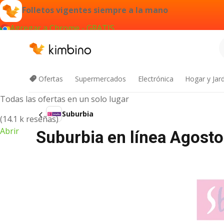
Folletos vigentes siempre a la mano
Agregar a Chrome - GRATIS
App de Kimbino
Ofertas
Supermercados
Electrónica
Hogar y Jar
Todas las ofertas en un solo lugar
Suburbia
(14.1 k reseñas)
Abrir
Suburbia en línea Agosto