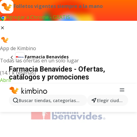
Folletos vigentes siempre a la mano
Agregar a Chrome - GRATIS
App de Kimbino
Farmacia Benavides
Todas las ofertas en un solo lugar
Farmacia Benavides - Ofertas,
(14.1 k reseñas)
catálogos y promociones
Abrir
ANUNCIO
Buscar tiendas, categorías, productos...
Elegir ciudad