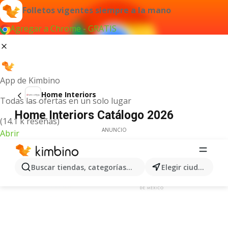
Folletos vigentes siempre a la mano
Agregar a Chrome - GRATIS
App de Kimbino
Home Interiors
Todas las ofertas en un solo lugar
Home Interiors Catálogo 2026
(14.1 k reseñas)
ANUNCIO
Abrir
Buscar tiendas, categorías, productos...
Elegir ciudad