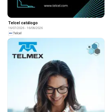
Telcel catálogo
16/07/2026
-
16/08/2026
Telcel