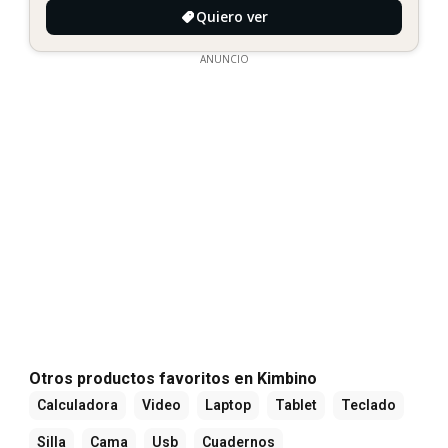
Quiero ver
ANUNCIO
Otros productos favoritos en Kimbino
Calculadora
Video
Laptop
Tablet
Teclado
Silla
Cama
Usb
Cuadernos