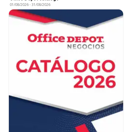
01/08/2026
-
31/08/2026