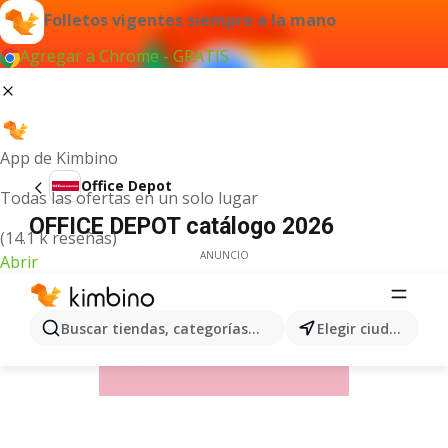
Folletos vigentes siempre a la mano
Agregar a Chrome - GRATIS
App de Kimbino
Office Depot
Todas las ofertas en un solo lugar
OFFICE DEPOT catálogo 2026
(14.1 k reseñas)
ANUNCIO
Abrir
Buscar tiendas, categorías, productos...
Elegir ciudad