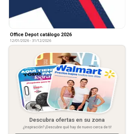
Office Depot catálogo 2026
12/01/2026
-
31/12/2026
Descubra ofertas en su zona
¿Inspiración? ¡Descubre qué hay de nuevo cerca de ti!