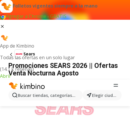
Folletos vigentes siempre a la mano
Agregar a Chrome - GRATIS
App de Kimbino
Sears
Todas las ofertas en un solo lugar
Promociones SEARS 2026 || Ofertas
(14.1 k reseñas)
Venta Nocturna Agosto
Abrir
ANUNCIO
Buscar tiendas, categorías, productos...
Elegir ciudad