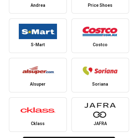
Andrea
Price Shoes
S-Mart
Costco
Alsuper
Soriana
Cklass
JAFRA