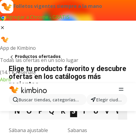
Folletos vigentes siempre a la mano
Agregar a Chrome - GRATIS
App de Kimbino
Productos ofertados
Todas las ofertas en un solo lugar
Elige tu producto favorito y descubre
(14.1 k reseñas)
ofertas en los catálogos más
Abrir
recientes
A
B
C
D
E
F
G
H
I
J
K
Buscar tiendas, categorías, productos...
Elegir ciudad
N
O
P
Q
R
S
T
U
V
W
X
Sábana ajustable
Sabanas