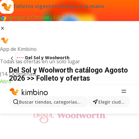
Folletos vigentes siempre a la mano
Agregar a Chrome - GRATIS
App de Kimbino
Del Sol y Woolworth
Todas las ofertas en un solo lugar
Del Sol y Woolworth catálogo Agosto
(14.1 k reseñas)
2026 >> Folleto y ofertas
Abrir
ANUNCIO
Buscar tiendas, categorías, productos...
Elegir ciudad