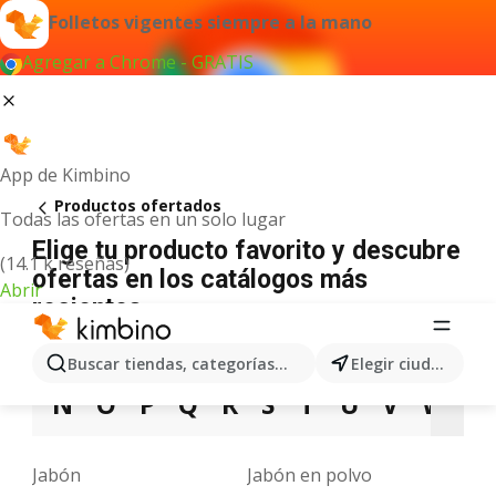
Folletos vigentes siempre a la mano
Agregar a Chrome - GRATIS
App de Kimbino
Productos ofertados
Todas las ofertas en un solo lugar
Elige tu producto favorito y descubre
(14.1 k reseñas)
ofertas en los catálogos más
Abrir
recientes
A
B
C
D
E
F
G
H
I
J
K
Buscar tiendas, categorías, productos...
Elegir ciudad
N
O
P
Q
R
S
T
U
V
W
X
Jabón
Jabón en polvo