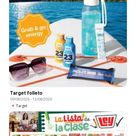
Target folleto
09/08/2026
-
15/08/2026
Target