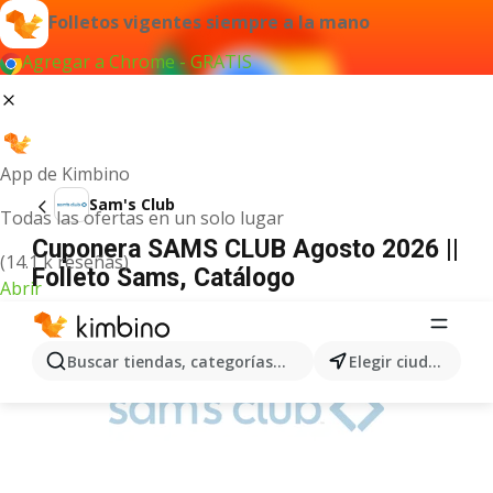
Folletos vigentes siempre a la mano
Agregar a Chrome - GRATIS
App de Kimbino
Sam's Club
Todas las ofertas en un solo lugar
Cuponera SAMS CLUB Agosto 2026 ||
(14.1 k reseñas)
Folleto Sams, Catálogo
Abrir
ANUNCIO
Buscar tiendas, categorías, productos...
Elegir ciudad