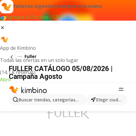
Folletos vigentes siempre a la mano
Agregar a Chrome - GRATIS
App de Kimbino
Fuller
Todas las ofertas en un solo lugar
FULLER CATÁLOGO 05/08/2026 |
(14.1 k reseñas)
Campaña Agosto
Abrir
ANUNCIO
Buscar tiendas, categorías, productos...
Elegir ciudad