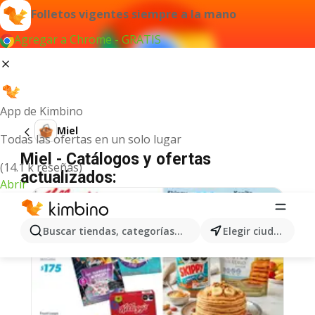
Folletos vigentes siempre a la mano
Agregar a Chrome - GRATIS
App de Kimbino
Miel
Todas las ofertas en un solo lugar
Miel - Catálogos y ofertas
(14.1 k reseñas)
actualizados:
Abrir
Buscar tiendas, categorías, productos...
Elegir ciudad