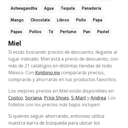
Ashwagandha
Agua
Tequila
Panadería
Mango
Chocolate
Libros
Pollo
Papa
Papas
Pollos
Té
Perfume
Pan
Pastel
Miel
Si estás buscando precios de descuento, llegaste al
lugar indicado. Miel está a precio de descuento, con
más de 21 catálogos en distintas tiendas de todo
México. Con
Kimbino.mx
compararás precios,
comprarás y ahorrarás en tus productos favoritos.
Los mejores precios en Miel están disponibles en
Costco
,
Soriana
,
Price Shoes
,
S-Mart
y
Andrea
. Los
folletos con los precios más bajos incluyen:
Si quieres seguir ahorrando, entonces utiliza
nuestra barra de búsqueda para ubicar los