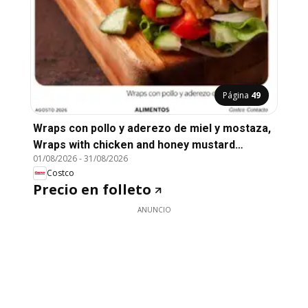
Página
49
Wraps con pollo y aderezo de miel y mostaza,
Wraps with chicken and honey mustard
01/08/2026
-
31/08/2026
dressing
Costco
Precio en folleto
ANUNCIO