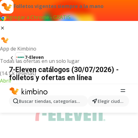
Folletos vigentes siempre a la mano
Agregar a Chrome - GRATIS
App de Kimbino
7-Eleven
Todas las ofertas en un solo lugar
7-Eleven catálogos (30/07/2026) -
(14.1 k reseñas)
folletos y ofertas en línea
Abrir
ANUNCIO
Buscar tiendas, categorías, productos...
Elegir ciudad