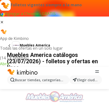
Folletos vigentes siempre a la mano
Agregar a Chrome - GRATIS
App de Kimbino
Muebles America
Todas las ofertas en un solo lugar
Muebles America catálogos
(14.1 k reseñas)
(23/07/2026) - folletos y ofertas en
Abrir
línea
ANUNCIO
Buscar tiendas, categorías, productos...
Elegir ciudad