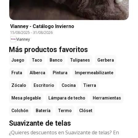
Vianney - Catálogo Invierno
15/08/2025
-
31/08/2026
Vianney
Más productos favoritos
Juego
Taco
Banco
Tulipanes
Gerbera
Fruta
Alberca
Pintura
Impermeabilizante
Zócalo
Escritorio
Cocina
Tierra
Mesa plegable
Lámpara de techo
Herramientas
Colchón
Batería
Termo
Clóset
Suavizante de telas
¿Quieres descuentos en Suavizante de telas? En