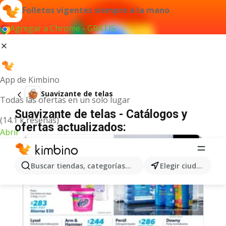
Folletos vigentes siempre a la mano
Agregar a Chrome - GRATIS
App de Kimbino
Suavizante de telas
Todas las ofertas en un solo lugar
Suavizante de telas - Catálogos y
(14.1 k reseñas)
ofertas actualizados:
Abrir
Buscar tiendas, categorías, productos...
Elegir ciudad