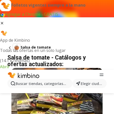
Folletos vigentes siempre a la mano
Agregar a Chrome - GRATIS
App de Kimbino
Salsa de tomate
Todas las ofertas en un solo lugar
Salsa de tomate - Catálogos y
(14.1 k reseñas)
ofertas actualizados:
Abrir
Buscar tiendas, categorías, productos...
Elegir ciudad