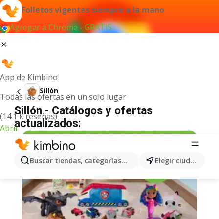
Folletos vigentes siempre a la mano
Agregar a Chrome - GRATIS
App de Kimbino
Sillón
Todas las ofertas en un solo lugar
Sillón - Catálogos y ofertas
(14.1 k reseñas)
actualizados:
Abrir
Buscar tiendas, categorías, productos...
Elegir ciudad