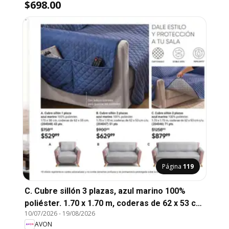
$698.00
Página
119
C. Cubre sillón 3 plazas, azul marino 100%
poliéster. 1.70 x 1.70 m, coderas de 62 x 53 cm
10/07/2026
-
19/08/2026
c/u.
AVON