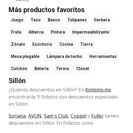
Más productos favoritos
Juego
Taco
Banco
Tulipanes
Gerbera
Fruta
Alberca
Pintura
Impermeabilizante
Zócalo
Escritorio
Cocina
Tierra
Mesa plegable
Lámpara de techo
Herramientas
Colchón
Batería
Termo
Clóset
Sillón
¿Quieres descuentos en Sillón? En
Kimbino.mx
encontrarás 9 folletos con descuentos especiales
en Sillón.
Soriana
,
AVON
,
Sam's Club
,
Coppel
y
Fuller
tienen
descuentos en Sillón. En folletos como