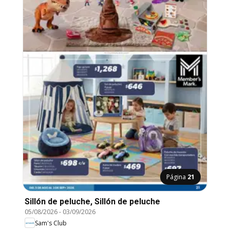
Página
21
Sillón de peluche, Sillón de peluche
05/08/2026
-
03/09/2026
Sam's Club