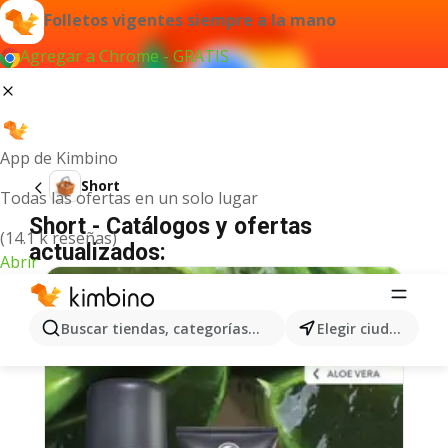
Folletos vigentes siempre a la mano
Agregar a Chrome - GRATIS
App de Kimbino
Short
Todas las ofertas en un solo lugar
Short - Catálogos y ofertas
(14.1 k reseñas)
actualizados:
Abrir
Buscar tiendas, categorías, productos...
Elegir ciudad