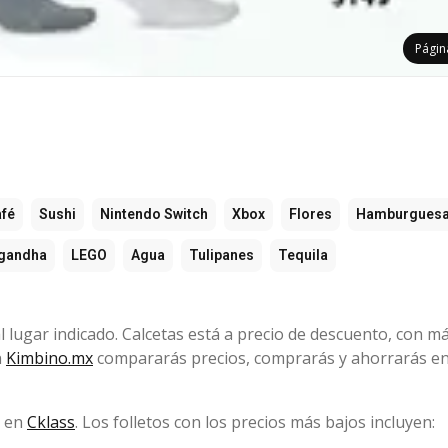
Pági
fé
Sushi
Nintendo Switch
Xbox
Flores
Hamburgues
gandha
LEGO
Agua
Tulipanes
Tequila
l lugar indicado. Calcetas está a precio de descuento, con m
n
Kimbino.mx
compararás precios, comprarás y ahorrarás en
s en
Cklass
. Los folletos con los precios más bajos incluyen: