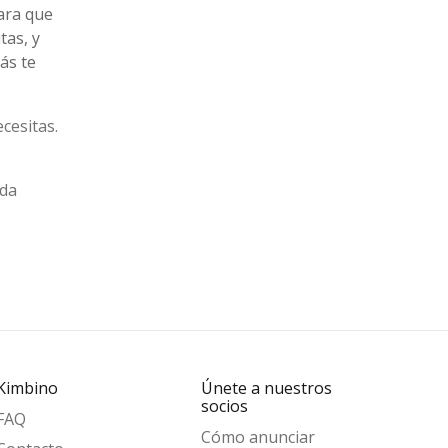
ra que
tas, y
ás te
cesitas.
ada
Kimbino
Únete a nuestros
socios
FAQ
Cómo anunciar