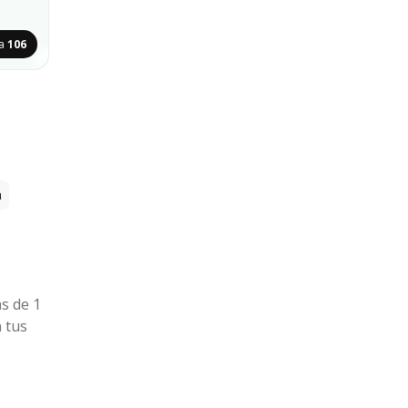
na
106
a
ás de 1
 tus