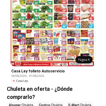
Página
1
Casa Ley folleto Autoservicio
06/08/2026
-
07/08/2026
Casa Ley
Chuleta en oferta - ¿Dónde
comprarlo?
Alsuper
Chuleta
Costco
Chuleta
S-Mart
Chuleta