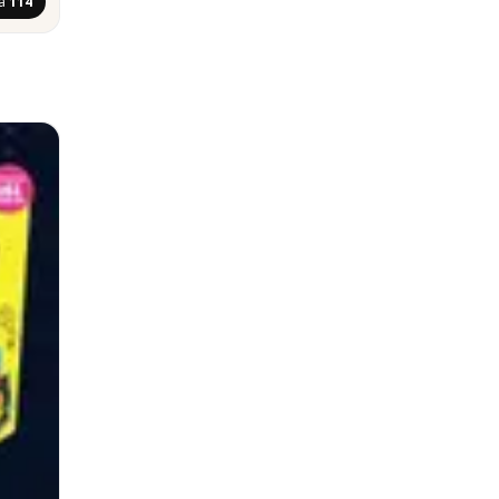
na
114