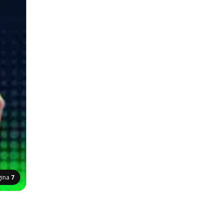
gina
7