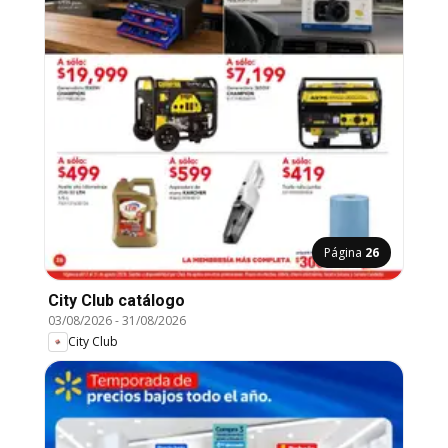
Página
26
City Club catálogo
03/08/2026
-
31/08/2026
City Club