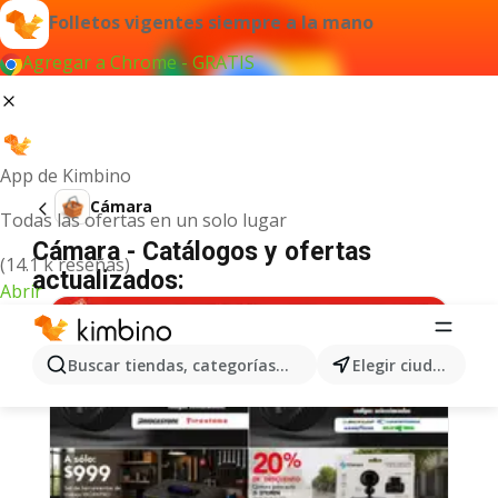
Folletos vigentes siempre a la mano
Agregar a Chrome - GRATIS
App de Kimbino
Cámara
Todas las ofertas en un solo lugar
Cámara - Catálogos y ofertas
(14.1 k reseñas)
actualizados:
Abrir
Buscar tiendas, categorías, productos...
Elegir ciudad