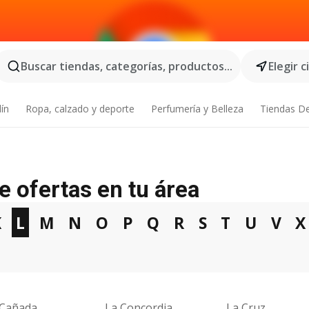
Buscar tiendas, categorías, productos...
Elegir 
dín
Ropa, calzado y deporte
Perfumería y Belleza
Tiendas D
e ofertas en tu área
K
L
M
N
O
P
Q
R
S
T
U
V
X
 Cañada
La Concordia
La Cruz