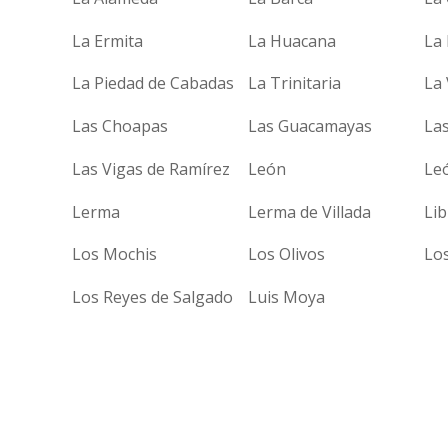
La Ermita
La Huacana
La
La Piedad de Cabadas
La Trinitaria
La
Las Choapas
Las Guacamayas
La
Las Vigas de Ramírez
León
Le
Lerma
Lerma de Villada
Lib
Los Mochis
Los Olivos
Lo
Los Reyes de Salgado
Luis Moya