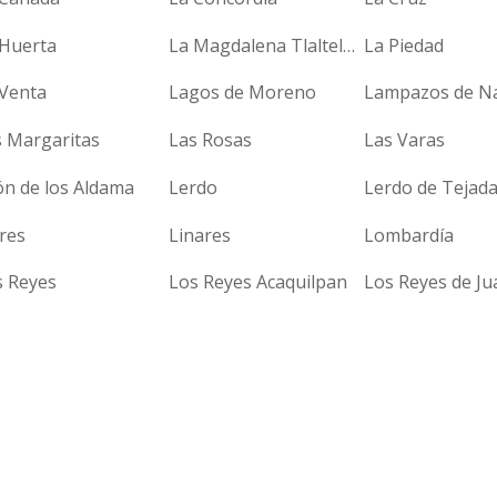
 Huerta
La Magdalena Tlaltelulco
La Piedad
 Venta
Lagos de Moreno
Lampazos de N
s Margaritas
Las Rosas
Las Varas
ón de los Aldama
Lerdo
Lerdo de Tejad
res
Linares
Lombardía
s Reyes
Los Reyes Acaquilpan
Los Reyes de Ju