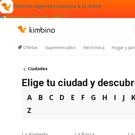
Folletos vigentes siempre a la mano
Agregar a Chrome - GRATIS
Ofertas
Supermercados
Electrónica
Hogar y Jar
Ciudades
Elige tu ciudad y descubr
A
B
C
D
E
F
G
H
I
J
Z
La Alameda
La Barca
La