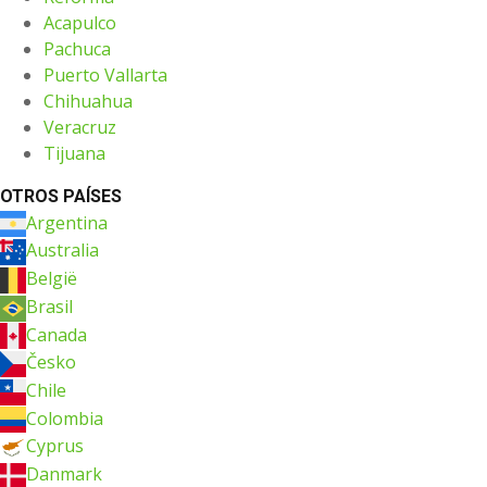
Acapulco
Pachuca
Puerto Vallarta
Chihuahua
Veracruz
Tijuana
OTROS PAÍSES
Argentina
Australia
België
Brasil
Canada
Česko
Chile
Colombia
Cyprus
Danmark