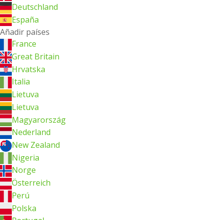
Deutschland
España
Añadir países
France
Great Britain
Hrvatska
Italia
Lietuva
Lietuva
Magyarország
Nederland
New Zealand
Nigeria
Norge
Österreich
Perú
Polska