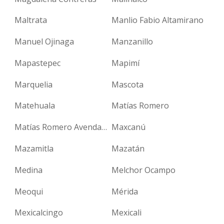
Maltrata
Manlio Fabio Altamirano
Manuel Ojinaga
Manzanillo
Mapastepec
Mapimí
Marquelia
Mascota
Matehuala
Matías Romero
Matías Romero Avendaño
Maxcanú
Mazamitla
Mazatán
Medina
Melchor Ocampo
Meoqui
Mérida
Mexicalcingo
Mexicali