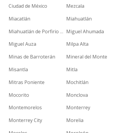
Ciudad de México
Mezcala
Miacatlán
Miahuatlán
Miahuatlán de Porfirio Díaz
Miguel Ahumada
Miguel Auza
Milpa Alta
Minas de Barroterán
Mineral del Monte
Misantla
Mitla
Mitras Poniente
Mochitlán
Mocorito
Monclova
Montemorelos
Monterrey
Monterrey City
Morelia
Morelos
Moroleón