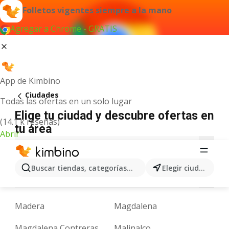
Folletos vigentes siempre a la mano
Agregar a Chrome - GRATIS
App de Kimbino
Ciudades
Todas las ofertas en un solo lugar
Elige tu ciudad y descubre ofertas en
(14.1 k reseñas)
tu área
Abrir
A
B
C
D
E
F
G
H
I
J
K
Buscar tiendas, categorías, productos...
Elegir ciudad
N
O
P
Q
R
S
T
U
V
X
Y
Madera
Magdalena
Magdalena Contreras
Malinalco