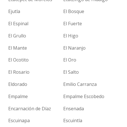
Ejutla
El Bosque
El Espinal
El Fuerte
El Grullo
El Higo
El Mante
El Naranjo
El Ocotito
El Oro
El Rosario
El Salto
Eldorado
Emilio Carranza
Empalme
Empalme Escobedo
Encarnación de Díaz
Ensenada
Escuinapa
Escuintla