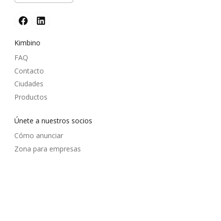
Kimbino
FAQ
Contacto
Ciudades
Productos
Únete a nuestros socios
Cómo anunciar
Zona para empresas
© 2026
kimbino.mx
Términos y condiciones de uso del sitio web
Tratamiento de datos personales