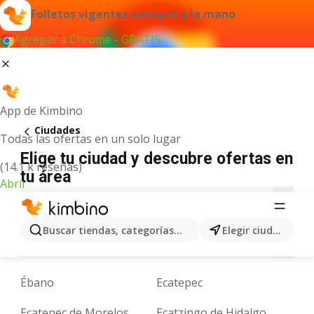
Folletos vigentes siempre a la mano
Agregar a Chrome - GRATIS
App de Kimbino
Ciudades
Todas las ofertas en un solo lugar
Elige tu ciudad y descubre ofertas en
(14.1 k reseñas)
tu área
Abrir
A
B
C
D
E
F
G
H
I
J
K
Buscar tiendas, categorías, productos...
Elegir ciudad
N
O
P
Q
R
S
T
U
V
X
Y
Ébano
Ecatepec
Ecatepec de Morelos
Ecatzingo de Hidalgo