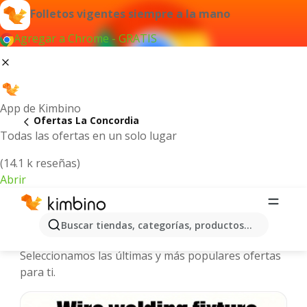
Folletos vigentes siempre a la mano
Agregar a Chrome - GRATIS
App de Kimbino
Ofertas La Concordia
Todas las ofertas en un solo lugar
(14.1 k reseñas)
Abrir
La Concordia - Folletos y ofertas más
Buscar tiendas, categorías, productos...
actuales
Seleccionamos las últimas y más populares ofertas
para ti.