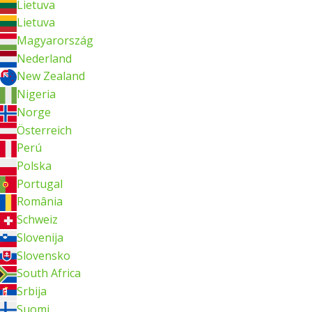
Lietuva
Lietuva
Magyarország
Nederland
New Zealand
Nigeria
Norge
Österreich
Perú
Polska
Portugal
România
Schweiz
Slovenija
Slovensko
South Africa
Srbija
Suomi