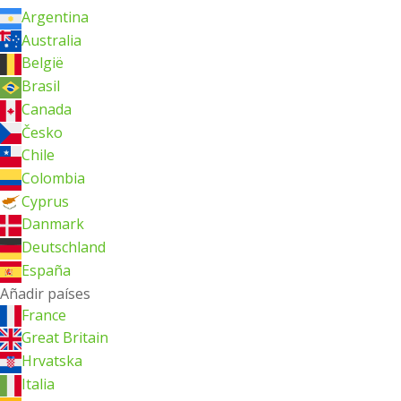
Argentina
Australia
België
Brasil
Canada
Česko
Chile
Colombia
Cyprus
Danmark
Deutschland
España
Añadir países
France
Great Britain
Hrvatska
Italia