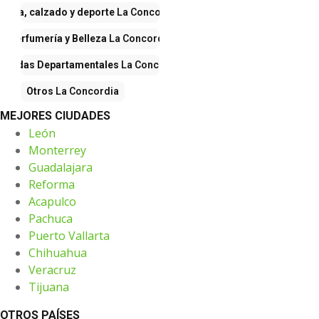
Ropa, calzado y deporte
La Concordia
Perfumería y Belleza
La Concordia
Tiendas Departamentales
La Concordia
Otros
La Concordia
MEJORES CIUDADES
León
Monterrey
Guadalajara
Reforma
Acapulco
Pachuca
Puerto Vallarta
Chihuahua
Veracruz
Tijuana
OTROS PAÍSES