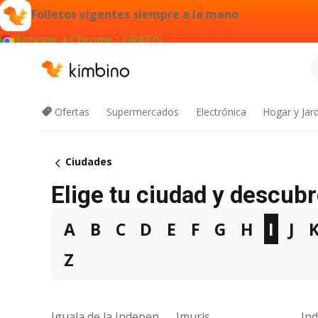
Folletos vigentes siempre a la mano
Agregar a Chrome - GRATIS
Ofertas
Supermercados
Electrónica
Hogar y Jar
Ciudades
Elige tu ciudad y descubr
A
B
C
D
E
F
G
H
I
J
Z
Iguala de la Independencia
Imuris
In