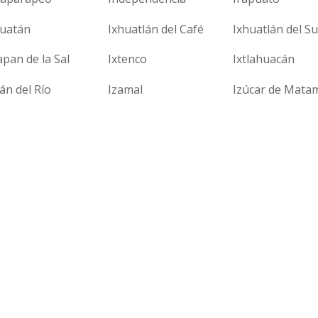
huatán
Ixhuatlán del Café
Ixhuatlán del S
apan de la Sal
Ixtenco
Ixtlahuacán
lán del Río
Izamal
Izúcar de Mata