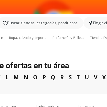
Buscar tiendas, categorías, productos...
Elegir 
dín
Ropa, calzado y deporte
Perfumería y Belleza
Tiendas D
e ofertas en tu área
K
L
M
N
O
P
Q
R
S
T
U
V
X
daparapeo
Independencia
Irapuato