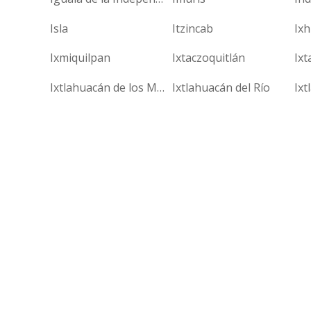
Isla
Itzincab
Ix
Ixmiquilpan
Ixtaczoquitlán
Ixt
Ixtlahuacán de los Membrillos
Ixtlahuacán del Río
Ixt