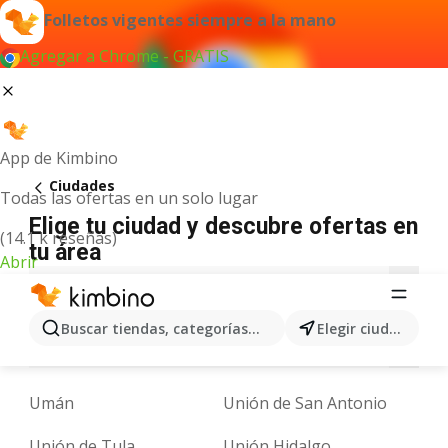
Folletos vigentes siempre a la mano
Agregar a Chrome - GRATIS
App de Kimbino
Ciudades
Todas las ofertas en un solo lugar
Elige tu ciudad y descubre ofertas en
(14.1 k reseñas)
tu área
Abrir
A
B
C
D
E
F
G
H
I
J
K
Buscar tiendas, categorías, productos...
Elegir ciudad
N
O
P
Q
R
S
T
U
V
X
Y
Umán
Unión de San Antonio
Unión de Tula
Unión Hidalgo