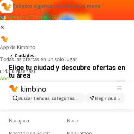
Folletos vigentes siempre a la mano
Agregar a Chrome - GRATIS
App de Kimbino
Ciudades
Todas las ofertas en un solo lugar
Elige tu ciudad y descubre ofertas en
(14.1 k reseñas)
tu área
Abrir
A
B
C
D
E
F
G
H
I
J
K
Buscar tiendas, categorías, productos...
Elegir ciudad
N
O
P
Q
R
S
T
U
V
X
Y
Nacajuca
Naco
Nacozari de García
Nahuatzén